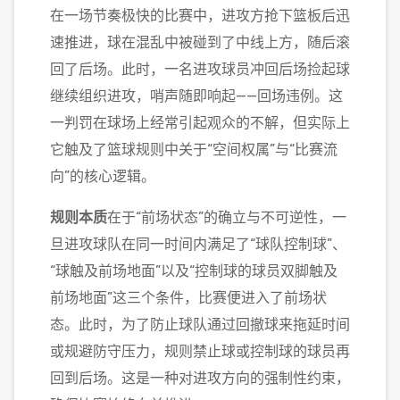
在一场节奏极快的比赛中，进攻方抢下篮板后迅
速推进，球在混乱中被碰到了中线上方，随后滚
回了后场。此时，一名进攻球员冲回后场捡起球
继续组织进攻，哨声随即响起——回场违例。这
一判罚在球场上经常引起观众的不解，但实际上
它触及了篮球规则中关于“空间权属”与“比赛流
向”的核心逻辑。
规则本质
在于“前场状态”的确立与不可逆性，一
旦进攻球队在同一时间内满足了“球队控制球”、
“球触及前场地面”以及“控制球的球员双脚触及
前场地面”这三个条件，比赛便进入了前场状
态。此时，为了防止球队通过回撤球来拖延时间
或规避防守压力，规则禁止球或控制球的球员再
回到后场。这是一种对进攻方向的强制性约束，