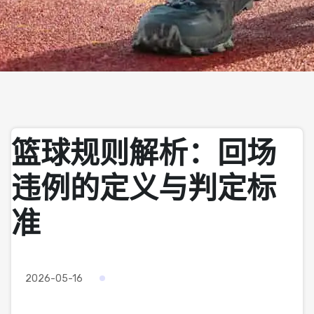
篮球规则解析：回场
违例的定义与判定标
准
2026-05-16