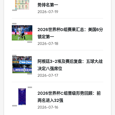
势排名第一
2026-07-19
2026世界杯D组赛果汇总：美国6分
锁定第一
2026-07-18
阿根廷3-2埃及赛后复盘：五球大战
决定八强席位
2026-07-17
2026世界杯C组晋级形势回顾：前
两名进入32强
2026-07-16