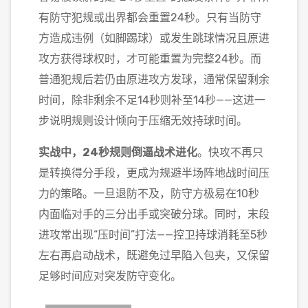
有防守犯规或出界都会重置24秒。只有当防守
方造成违例（如脚踢球）或发生跳球情况且原进
攻方获得球权时，才可能重置为完整24秒。而
普通犯规后若仍由原进攻方发球，通常保留剩余
时间，除非剩余不足14秒则补至14秒——这进一
步说明规则设计倾向于压缩无效持球时间。
实战中，24秒规则倒逼战术进化
。快攻不再只
是转换得分手段，更成为规避半场阵地战时间压
力的策略。一旦退防不及，防守方极易在10秒
内面临对手的三分出手或突破分球。同时，末段
进攻常出现“压时间”打法——控卫持球消耗至5秒
左右再启动战术，既避免过早陷入包夹，又保留
足够时间应对突发防守变化。