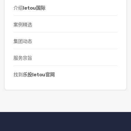
介绍
letou国际
案例精选
集团动态
服务宗旨
找到
乐投letou官网