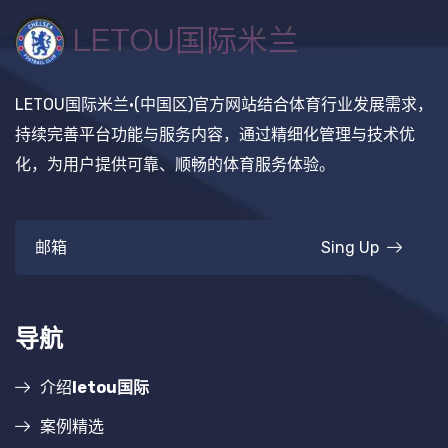
LETOU国际米兰·(中国区)官方网站结合体育行业发展需求，
持续完善平台功能与服务内容，通过精细化管理与技术优
化，为用户提供可靠、顺畅的体育服务体验。
Sing Up
导航
介绍
letou国际
案例精选