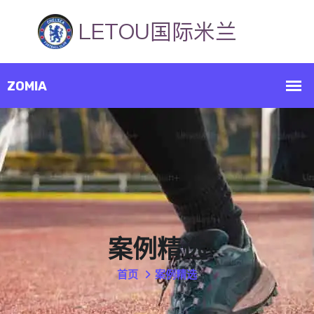
案例精选
首页
案例精选