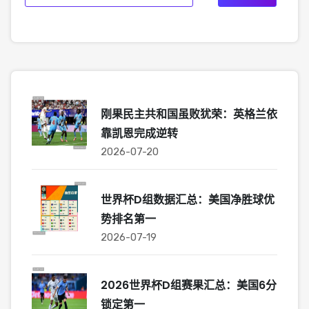
刚果民主共和国虽败犹荣：英格兰依
靠凯恩完成逆转
2026-07-20
世界杯D组数据汇总：美国净胜球优
势排名第一
2026-07-19
2026世界杯D组赛果汇总：美国6分
锁定第一