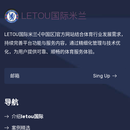
LETOU国际米兰·(中国区)官方网站结合体育行业发展需求，
持续完善平台功能与服务内容，通过精细化管理与技术优
化，为用户提供可靠、顺畅的体育服务体验。
Sing Up
导航
介绍
letou国际
案例精选