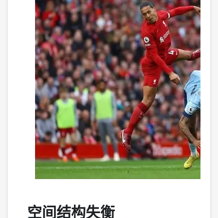
空间结构失衡