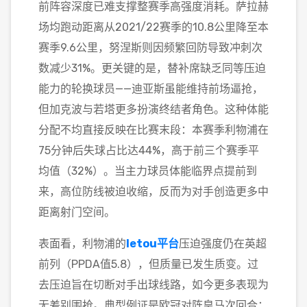
前阵容深度已难支撑整赛季高强度消耗。萨拉赫
场均跑动距离从2021/22赛季的10.8公里降至本
赛季9.6公里，努涅斯则因频繁回防导致冲刺次
数减少31%。更关键的是，替补席缺乏同等压迫
能力的轮换球员——迪亚斯虽能维持前场逼抢，
但加克波与若塔更多扮演终结者角色。这种体能
分配不均直接反映在比赛末段：本赛季利物浦在
75分钟后失球占比达44%，高于前三个赛季平
均值（32%）。当主力球员体能临界点提前到
来，高位防线被迫收缩，反而为对手创造更多中
距离射门空间。
表面看，利物浦的
letou平台
压迫强度仍在英超
前列（PPDA值5.8），但质量已发生质变。过
去压迫旨在切断对手出球线路，如今更多表现为
无差别围抢。典型例证是欧冠对阵皇马次回合：