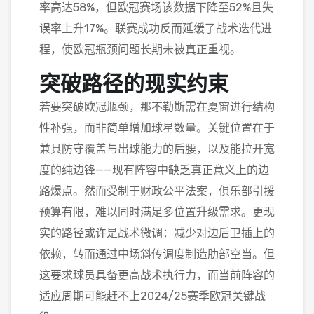
率高达58%，但欧冠赛场该数据下降至52%且失
误率上升17%。联赛成功反而延缓了战术迭代进
程，使欧冠瓶颈问题长期未被真正重视。
突破路径的现实约束
若要突破欧冠瓶颈，那不勒斯需在夏窗进行结构
性补强，而非简单增加球星数量。关键位置在于
兼具防守覆盖与出球能力的后腰，以及能拉开宽
度的纯边锋——现有阵容中缺乏真正意义上的边
路爆点。然而受制于财政公平法案，俱乐部引援
预算有限，难以同时满足多位置升级需求。更现
实的路径或许是战术微调：减少对边后卫插上的
依赖，转而通过中场斜传调度制造肋部空当。但
这要求球员具备更高战术执行力，而当前阵容的
适应周期可能赶不上2024/25赛季欧冠关键战