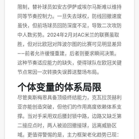
限制，替补球员如安古伊萨或埃尔马斯难以维持
同等节奏控制力。一旦失去球权，防线回撤速度
虽快，但前场球员回防深度不足，导致二次攻防
中人数劣势。2024年2月对AC米兰的联赛虽取
胜，但对比欧冠对阵波尔图的比赛可见明显差异
——前者允许缓慢重建，后者则要求瞬间决策。
这种节奏适应能力的缺失，使得球队在欧冠关键
节点常因一次转换失误葬送整场布局。
个体变量的体系局限
尽管奥斯梅恩具备顶级终结能力，克瓦拉茨赫利
亚亦能创造突破，但他们的作用高度依赖体系支
撑。当对手采用双后腰封锁中路，边路又缺乏第
二接应点时，两人被迫回撤接球，远离威胁区
域。更值得警惕的是，主力框架老化趋势已现：