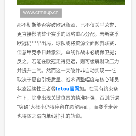
那不勒斯能否突破欧冠瓶颈，已不仅关乎荣誉，
更直接影响整个赛季的战略重心分配。若新赛季
欧冠仍早早出局，球队或将资源全面倾斜联赛，
但意甲竞争日趋激烈，单线作战未必确保卫冕；
反之，若能在欧冠走得更远，则可缓解财政压力
并提升士气。然而这一突破并非自动实现——它
取决于夏窗引援质量、战术调整幅度与核心球员
状态延续性三者叠
letou官网
加。在现有约束条
件下，除非出现关键位置的精准补强，否则所谓
“突破”大概率仍将停留在愿望层面，而赛季走势
也将随之滑向单线挣扎的轨道。