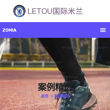
案例精选
首页
案例精选