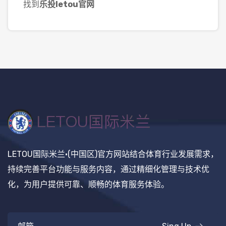
找到
乐投letou官网
LETOU国际米兰·(中国区)官方网站结合体育行业发展需求，
持续完善平台功能与服务内容，通过精细化管理与技术优
化，为用户提供可靠、顺畅的体育服务体验。