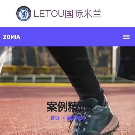
案例精选
首页
案例精选