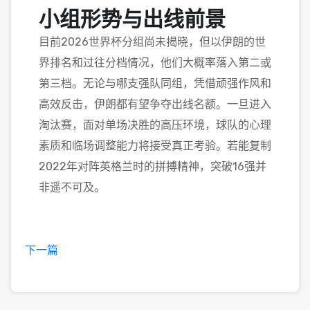
小组形势与出线前景
目前2026世界杯分组尚未揭晓，但以伊朗的世
界排名和过往分档情况，他们大概率落入第二或
第三档。无论与哪支强队同组，凭借顽强作风和
高效反击，伊朗都有望争夺出线名额。一旦进入
淘汰赛，面对单场决胜的高压环境，球队的心理
素质和临场调整能力将接受真正考验。若能复制
2022年对阵英格兰时的拼搏精神，突破16强并
非遥不可及。
下一篇