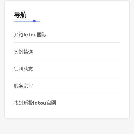
导航
介绍
letou国际
案例精选
集团动态
服务宗旨
找到
乐投letou官网