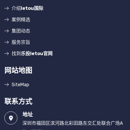
介绍
letou国际
案例精选
集团动态
服务宗旨
找到
乐投letou官网
网站地图
SiteMap
联系方式
地址
深圳市福田区滨河路北彩田路东交汇处联合广场A