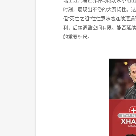
瑞士近几届世界杯均成功从小组出
时刻，展现出不俗的大赛韧性。这
但“死亡之组”往往意味着连续遭
利，后续调整空间有限。能否延续
的重要标尺。