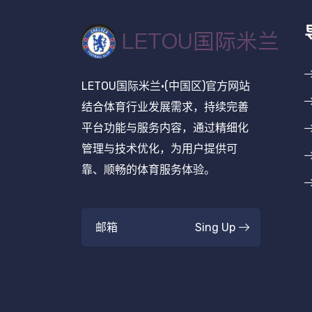
LETOU国际米兰·(中国区)官方网站
结合体育行业发展需求，持续完善
平台功能与服务内容，通过精细化
管理与技术优化，为用户提供可
靠、顺畅的体育服务体验。
Sing Up