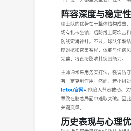
阵容深度与稳定性
瑞士队的优势在于整体结构成熟、
场有扎卡坐镇，后防线上阿坎吉和
防线定海神针。不过，球队年龄结
度对抗和密集赛程，体能与伤病风
完整，将直接影响其突围能力。
主帅通常采用务实打法，强调防守
有一定克制作用。然而，若小组对
letou官网
可能陷入节奏被动。关
导致在胶着局面中难取突破。因此
关键变量。
历史表现与心理优