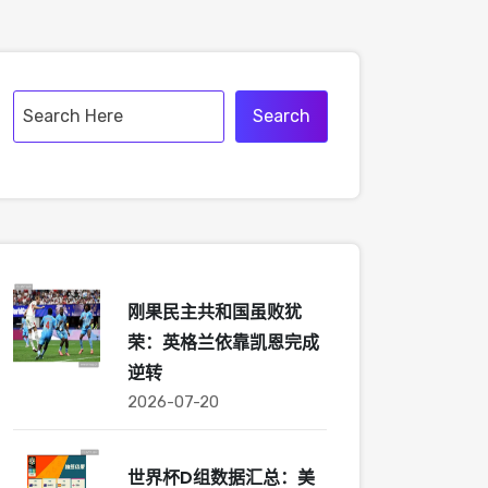
刚果民主共和国虽败犹
荣：英格兰依靠凯恩完成
逆转
2026-07-20
世界杯D组数据汇总：美