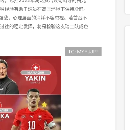
线，包括2022年淘汰赛击败葡萄牙的高光
种经验有助于球员在高压环境下保持冷静。
遇强敌，心理层面的消耗不容忽视。若首战不
过往的稳定发挥，将是检验这支瑞士队成色