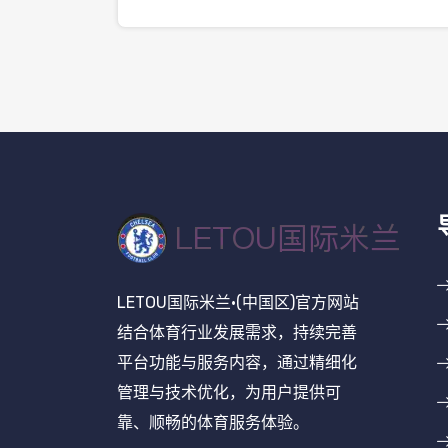
LETOU国际米兰·(中国区)官方网站
结合体育行业发展需求，持续完善
平台功能与服务内容，通过精细化
管理与技术优化，为用户提供可
靠、顺畅的体育服务体验。