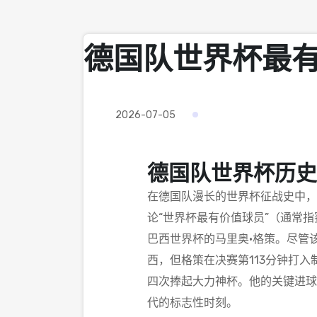
德国队世界杯最
2026-07-05
德国队世界杯历史
在德国队漫长的世界杯征战史中，
论“世界杯最有价值球员”（通常指
巴西世界杯的马里奥·格策。尽管
西，但格策在决赛第113分钟打入
四次捧起大力神杯。他的关键进球
代的标志性时刻。