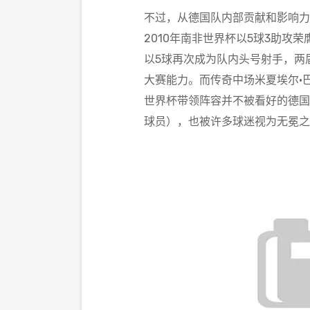
不过，从德国队内部贡献和影响力
2010年南非世界杯以5球3助攻
以5球再次成为队内头号射手，两
大赛能力。而传奇中场米夏埃尔·
世界杯带领阵容并不被看好的德国
球员），也被许多球迷视为无冕之