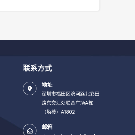
联系方式
地址
深圳市福田区滨河路北彩田
路东交汇处联合广场A栋
（塔楼）A1802
邮箱