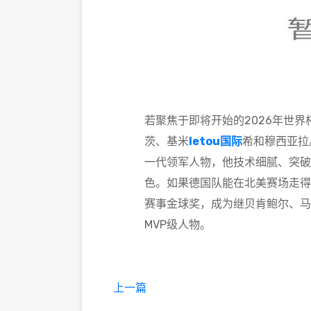
若聚焦于即将开始的2026年世
茨、基米
letou国际
希和穆西亚拉
一代领军人物，他技术细腻、突破
色。如果德国队能在北美赛场走得
赛事金球奖，成为继贝肯鲍尔、马
MVP级人物。
上一篇