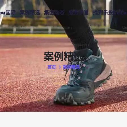
tou国际
案例精选
集团动态
服务宗旨
找到
乐投let
案例精选
首页
案例精选