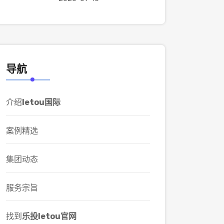
导航
介绍
letou国际
案例精选
集团动态
服务宗旨
找到
乐投letou官网