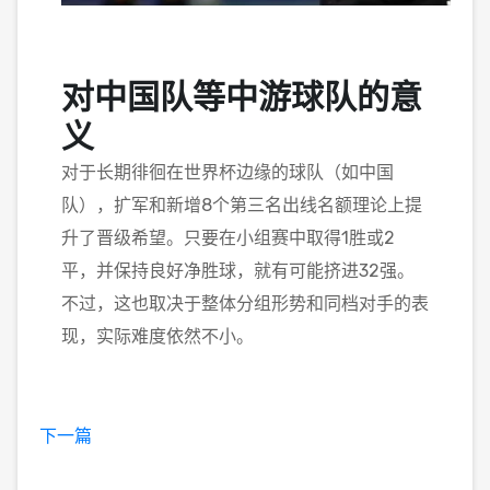
对中国队等中游球队的意
义
对于长期徘徊在世界杯边缘的球队（如中国
队），扩军和新增8个第三名出线名额理论上提
升了晋级希望。只要在小组赛中取得1胜或2
平，并保持良好净胜球，就有可能挤进32强。
不过，这也取决于整体分组形势和同档对手的表
现，实际难度依然不小。
下一篇