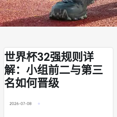
世界杯32强规则详
解：小组前二与第三
名如何晋级
2026-07-08