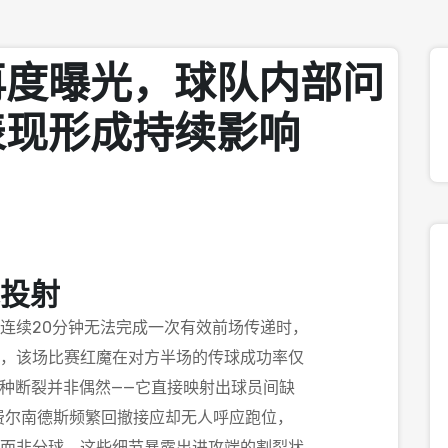
再度曝光，球队内部问
表现形成持续影响
投射
连续20分钟无法完成一次有效前场传递时，
，该场比赛红魔在对方半场的传球成功率仅
这种断裂并非偶然——它直接映射出球员间缺
费尔南德斯频繁回撤接应却无人呼应跑位，
而非分球，这些细节暴露出进攻端的割裂状