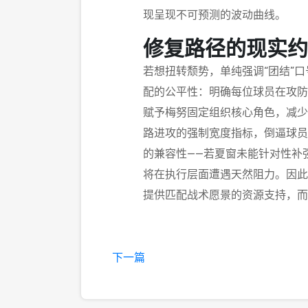
现呈现不可预测的波动曲线。
修复路径的现实约
若想扭转颓势，单纯强调“团结”
配的公平性：明确每位球员在攻防
赋予梅努固定组织核心角色，减少
路进攻的强制宽度指标，倒逼球员
的兼容性——若夏窗未能针对性补
将在执行层面遭遇天然阻力。因此
提供匹配战术愿景的资源支持，而
下一篇