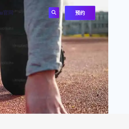
ou官网
预约