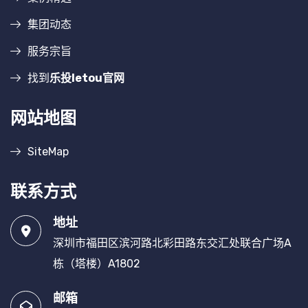
集团动态
服务宗旨
找到
乐投letou官网
网站地图
SiteMap
联系方式
地址
深圳市福田区滨河路北彩田路东交汇处联合广场A
栋（塔楼）A1802
邮箱