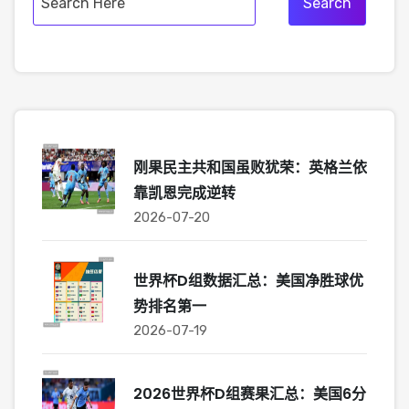
刚果民主共和国虽败犹荣：英格兰依
靠凯恩完成逆转
2026-07-20
世界杯D组数据汇总：美国净胜球优
势排名第一
2026-07-19
2026世界杯D组赛果汇总：美国6分