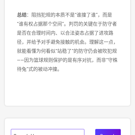
总结
：阻挡犯规的本质不是“谁撞了谁”，而是
“谁有权占据那个空间”。判罚的关键在于防守者
是否在合理时间内、以合法姿态占据了进攻路
径，并给予对手避免接触的机会。理解这一点，
就能看懂为何看似“站稳了”的防守仍会被吹犯规
——因为篮球规则保护的是有序对抗，而非“守株
待兔”式的被动冲撞。