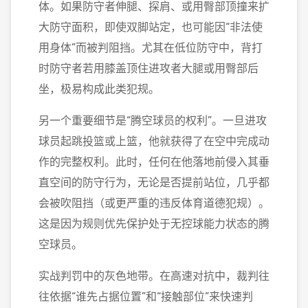
体。如果防守者伸腿、探肩、或用臀部顶撞来扩
大防守面积，即使双脚站定，也可能因“非法使
用身体”而被判阻挡。尤其在低位防守中，背打
时防守者若用膝盖顶住进攻者大腿或用臀部后
坐，极易构成此类犯规。
另一个重要细节是“腾空球员的权利”。一旦进攻
球员起跳投篮或上篮，他就获得了在空中完成动
作的完整权利。此时，任何在他落地前侵入其垂
直空间的防守行为，无论是否提前站位，几乎都
会被吹阻挡（或更严重的违反体育道德犯规）。
这是因为规则优先保护处于无控球能力状态的腾
空球员。
实战判罚中的灰色地带。在高速对抗中，裁判往
往依据“谁先占据位置”和“接触部位”来快速判