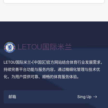
LETOU国际米兰·(中国区)官方网站结合体育行业发展需求，
持续完善平台功能与服务内容，通过精细化管理与技术优
化，为用户提供可靠、顺畅的体育服务体验。
Sing Up