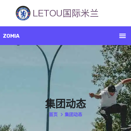
集团动态
首页
集团动态