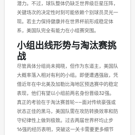
潜力。不过，球队整体仍缺乏世界级巨星压阵，
关键场次的决定性时刻可能依赖个别球员灵光一
现。若主力保持健康并在世界杯前形成稳定体
系，美国队完全有能力在小组赛突围。
小组出线形势与淘汰赛挑
战
尽管具体分组尚未揭晓，但作为东道主，美国队
大概率落入相对有利的小组。即便遭遇强敌，凭
借近年在中北美及加勒比海地区预选赛中的稳定
表现，他们有望以小组前两名身份晋级32强。
真正的考验在于淘汰赛首轮——面对传统豪强或
状态正佳的黑马，美国队需在攻防转换效率和防
守纪律性上做到极致。过去两届世界杯均止步
16强的经历表明，突破这一关卡需要更多细节