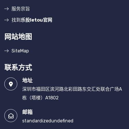
服务宗旨
找到
乐投letou官网
网站地图
SiteMap
联系方式
地址
深圳市福田区滨河路北彩田路东交汇处联合广场A
栋（塔楼）A1802
邮箱
standardizedundefined