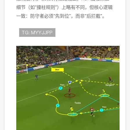
细节（如“撞柱规则”）上略有不同，但核心逻辑
一致：防守者必须“先到位”，而非“后拦截”。