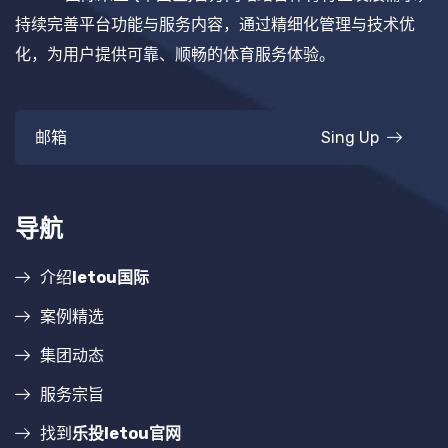
持续完善平台功能与服务内容，通过精细化管理与技术优
化，为用户提供可靠、顺畅的体育服务体验。
Sing Up
导航
介绍
letou国际
案例精选
集团动态
服务宗旨
找到
乐投letou官网