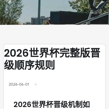
2026世界杯完整版晋
级顺序规则
2026-06-01
2026世界杯晋级机制如