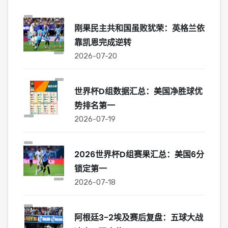
刚果民主共和国虽败犹荣：英格兰依
靠凯恩完成逆转
2026-07-20
世界杯D组数据汇总：美国净胜球优
势排名第一
2026-07-19
2026世界杯D组赛果汇总：美国6分
锁定第一
2026-07-18
阿根廷3-2埃及赛后复盘：五球大战