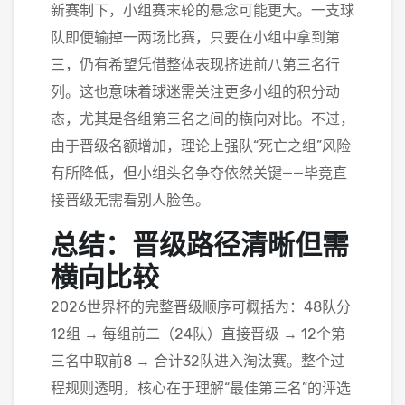
新赛制下，小组赛末轮的悬念可能更大。一支球
队即便输掉一两场比赛，只要在小组中拿到第
三，仍有希望凭借整体表现挤进前八第三名行
列。这也意味着球迷需关注更多小组的积分动
态，尤其是各组第三名之间的横向对比。不过，
由于晋级名额增加，理论上强队“死亡之组”风险
有所降低，但小组头名争夺依然关键——毕竟直
接晋级无需看别人脸色。
总结：晋级路径清晰但需
横向比较
2026世界杯的完整晋级顺序可概括为：48队分
12组 → 每组前二（24队）直接晋级 → 12个第
三名中取前8 → 合计32队进入淘汰赛。整个过
程规则透明，核心在于理解“最佳第三名”的评选