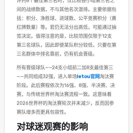
评判8个最佳第三名时，仅比较各小组第三名之
间的战绩数据，不与其他名次混排。主要依据包
括：积分、净胜球、进球数、公平竞赛积分（黄
红牌数量）等。若仍无法分出高低，可能通过抽
签决定。值得注意的是，比较范围仅限于12支
第三名球队，因此即使某队积分较低，只要在第
三名群体中排名靠前，仍有机会晋级。
所有晋级球队——24支小组前二加8支最佳第三
——共同组成32强，进入单场
letou官网
淘汰赛
阶段。此后赛程依次为16强、8强、半决赛、决
赛，与传统世界杯淘汰赛流程一致。这意味着
2026世界杯的淘汰赛轮次并未减少，反而因参
赛队增多而更具包容性。
对球迷观赛的影响