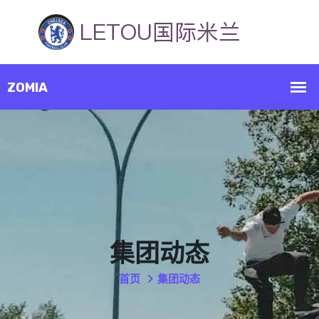
集团动态
首页
集团动态