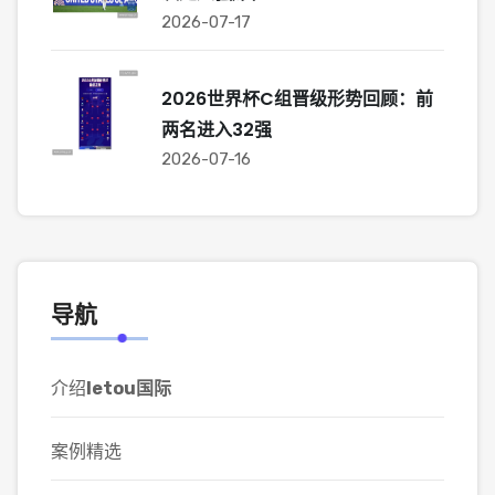
2026-07-17
2026世界杯C组晋级形势回顾：前
两名进入32强
2026-07-16
导航
介绍
letou国际
案例精选