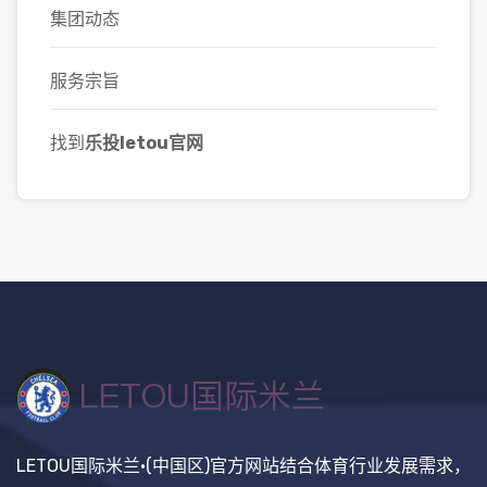
集团动态
服务宗旨
找到
乐投letou官网
LETOU国际米兰·(中国区)官方网站结合体育行业发展需求，