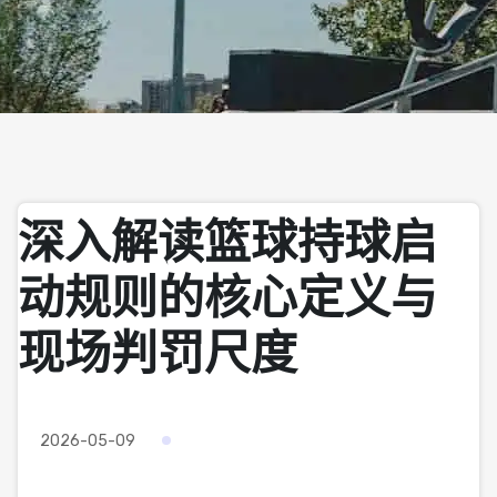
深入解读篮球持球启
动规则的核心定义与
现场判罚尺度
2026-05-09