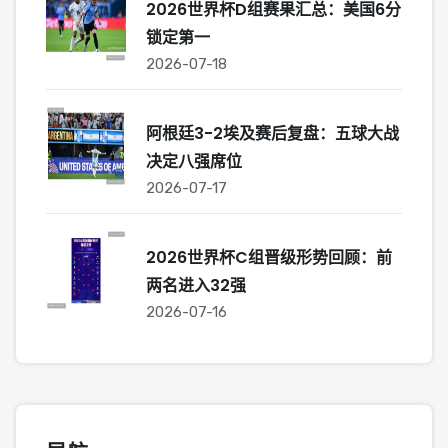
2026世界杯D组赛果汇总：美国6分
锁定第一
2026-07-18
阿根廷3-2埃及赛后复盘：五球大战
决定八强席位
2026-07-17
2026世界杯C组晋级形势回顾：前
两名进入32强
2026-07-16