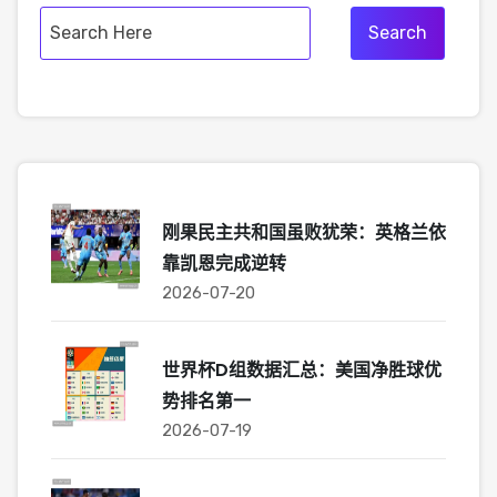
刚果民主共和国虽败犹荣：英格兰依
靠凯恩完成逆转
2026-07-20
世界杯D组数据汇总：美国净胜球优
势排名第一
2026-07-19