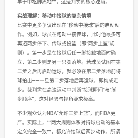
早于中枢脚离地**，这是判罚的核心逻辑。
实战理解：移动中接球的复杂情境
比赛中更多争议出现在“移动中接球”后的启动动
作。例如，球员在跑动中接传球，此时他最多可
再迈两步停下、传球或投篮（即“两步上篮”规
则）。第一步是在接球后任一脚接触地面时确
立，第二步则是另一只脚落地。若球员试图在第
二步之后再启动运球，就必须在第二步落地前将
球拍出——一旦第二步落地后再运球，即构成走
步。裁判需在高速运动中判断“接球瞬间”与“脚
步顺序”，这对经验与视角要求极高。
不少观众认为NBA“允许三步上篮”，而FIBA更
严。实际上，**两大规则体系对持球启动的基本
定义完全一致**，都允许接球后两步动作。所谓